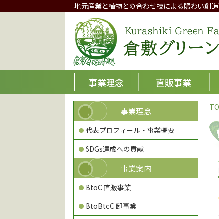
地元産業と植物との合わせ技による賑わい創造
事業理念
直販事業
TO
事業理念
代表プロフィール・事業概要
SDGs達成への貢献
事業案内
BtoC 直販事業
BtoBtoC 卸事業