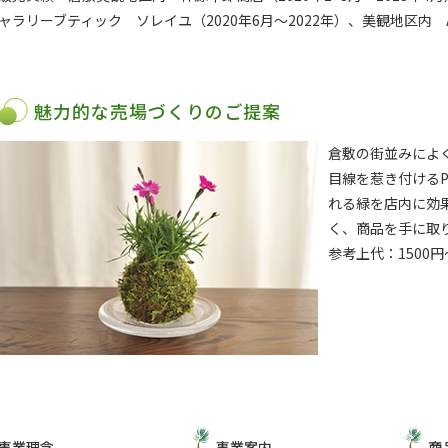
ャラリーブティック ソレイユ（2020年6月～2022年）、美観地区内 Art 
魅力的な売場づくりのご提案
倉敷の街並みによ
目線を惹き付ける
れる緑を店内に効
く、商品を手に取
参考上代：1500
事業理念
事業案内
商