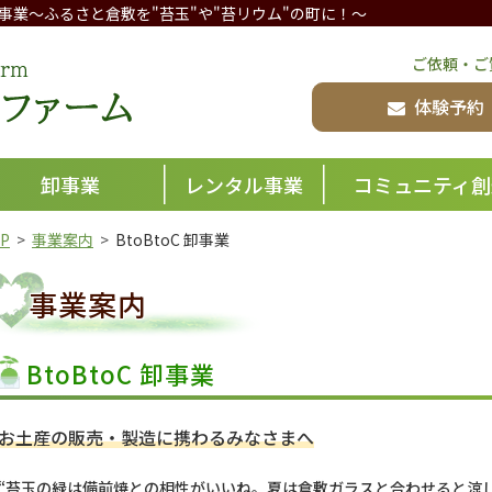
事業
～ふるさと倉敷を"苔玉"や"苔リウム"の町に！～
倉敷グリーンファーム
ご依頼・ご
体験予約
卸事業
レンタル事業
コミュニティ創
P
事業案内
BtoBtoC 卸事業
事業案内
BtoBtoC 卸事業
お土産の販売・製造に携わるみなさまへ
“苔玉の緑は備前焼との相性がいいね。夏は倉敷ガラスと合わせると涼し