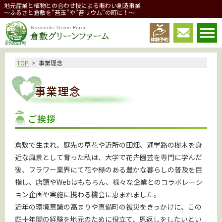
地元産業と植物との合わせ技による賑わい創造事業
～ふるさと倉敷を"苔玉"や"苔リウム"の町に！～
倉敷グリーンファーム
TOP
事業理念
事業理念
ご挨拶
倉敷で生まれ、庭先の草花や近所の田畑、通学路の樹木を身
近な風景として育った私は、大学で花卉園芸を専門に学んだ
後、フラワー業界にて花や緑のある豊かな暮らしの普及を目
指し、店頭やWebはもちろん、様々な企業とのコラボレーシ
ョン企画や実施に携わる機会に恵まれました。
近年の環境意識の高まりや真備町の被災をきっかけに、この
四十年間の経験を地元のために役立て、恩返しをしたいとい