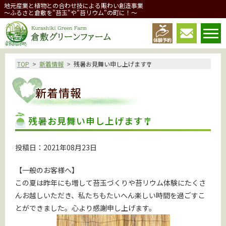
地元産業と植物との合わせ技による賑わい創造事業
～ふるさと倉敷を"苔玉"や"苔リウム"の町に！～
倉敷グリーンファーム
TOP
新着情報
残暑お見舞い申し上げます🎐
新着情報
残暑お見舞い申し上げます🎐
投稿日：2021年08月23日
【一般のお客様へ】
この夏は昨年にも増して苔玉づくりや苔リウム体験にたくさ
んお越しいただき、私たちもたいへん楽しい時間を過ごすこ
とができました。心より感謝申し上げます。