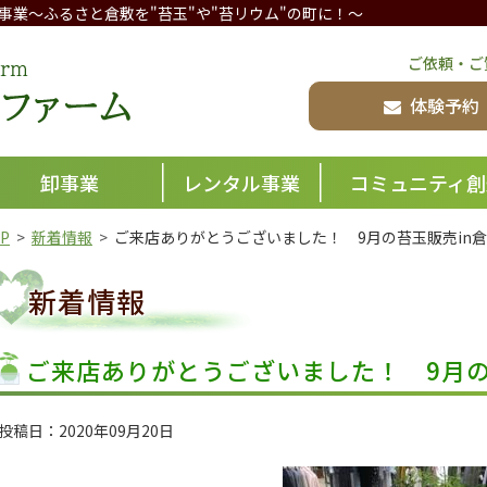
事業
～ふるさと倉敷を"苔玉"や"苔リウム"の町に！～
倉敷グリーンファーム
ご依頼・ご
体験予約
卸事業
レンタル事業
コミュニティ創
P
新着情報
ご来店ありがとうございました！ 9月の苔玉販売i
新着情報
ご来店ありがとうございました！ 9月
投稿日：2020年09月20日