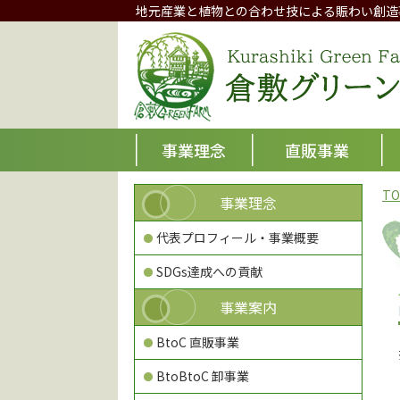
地元産業と植物との合わせ技による賑わい創造
事業理念
直販事業
TO
事業理念
代表プロフィール・事業概要
SDGs達成への貢献
事業案内
BtoC 直販事業
BtoBtoC 卸事業