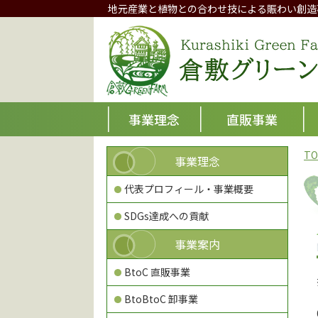
地元産業と植物との合わせ技による賑わい創造
事業理念
直販事業
TO
事業理念
代表プロフィール・事業概要
SDGs達成への貢献
事業案内
BtoC 直販事業
BtoBtoC 卸事業