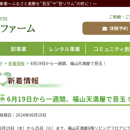
事業
～ふるさと倉敷を"苔玉"や"苔リウム"の町に！～
倉敷グリーンファーム
ご依頼・ご
体験予約
卸事業
レンタル事業
コミュニティ創
P
新着情報
6月19日から一週間、福山天満屋で苔玉！
新着情報
6月19日から一週間、福山天満屋で苔玉
投稿日：2024年06月19日
6月19日（水）から25日（火）まで、福山天満屋6階リビングフロア