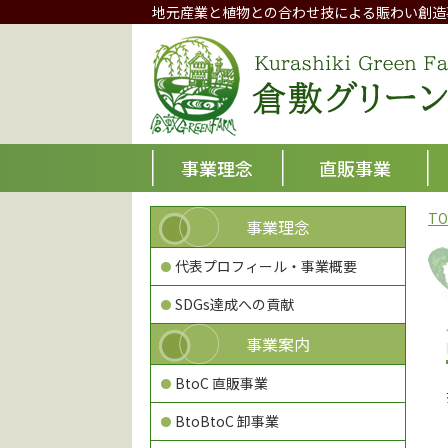
地元産業と植物との合わせ技による賑わい創造
事業理念
直販事業
TO
事業理念
代表プロフィール・事業概要
SDGs達成への貢献
事業案内
BtoC 直販事業
BtoBtoC 卸事業