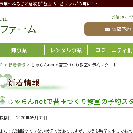
事業
～ふるさと倉敷を"苔玉"や"苔リウム"の町に！～
倉敷グリーンファーム
ご依頼・ご
体験予約
卸事業
レンタル事業
コミュニティ創
P
新着情報
じゃらんnetで苔玉づくり教室の予約スタート！
新着情報
じゃらんnetで苔玉づくり教室の予約ス
投稿日：2020年05月31日
まだまだ油断のできない状況ではありますが、おうち時間を少しでも楽