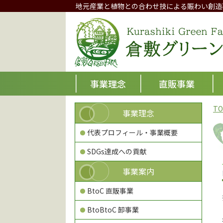
地元産業と植物との合わせ技による賑わい創造
事業理念
直販事業
TO
事業理念
代表プロフィール・事業概要
SDGs達成への貢献
事業案内
BtoC 直販事業
BtoBtoC 卸事業