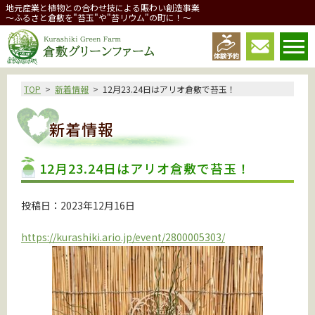
地元産業と植物との合わせ技による賑わい創造事業
～ふるさと倉敷を"苔玉"や"苔リウム"の町に！～
倉敷グリーンファーム
TOP
新着情報
12月23.24日はアリオ倉敷で苔玉！
新着情報
12月23.24日はアリオ倉敷で苔玉！
投稿日：2023年12月16日
https://kurashiki.ario.jp/event/2800005303/