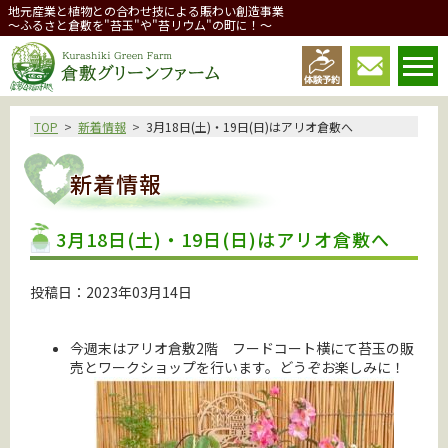
地元産業と植物との合わせ技による賑わい創造事業
～ふるさと倉敷を"苔玉"や"苔リウム"の町に！～
倉敷グリーンファーム
TOP
新着情報
3月18日(土)・19日(日)はアリオ倉敷へ
新着情報
3月18日(土)・19日(日)はアリオ倉敷へ
投稿日：2023年03月14日
今週末はアリオ倉敷2階 フードコート横にて苔玉の販
売とワークショップを行います。どうぞお楽しみに！