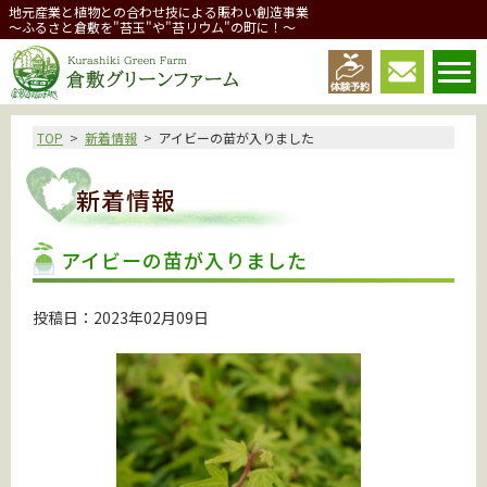
地元産業と植物との合わせ技による賑わい創造事業
～ふるさと倉敷を"苔玉"や"苔リウム"の町に！～
倉敷グリーンファーム
TOP
新着情報
アイビーの苗が入りました
新着情報
アイビーの苗が入りました
投稿日：2023年02月09日