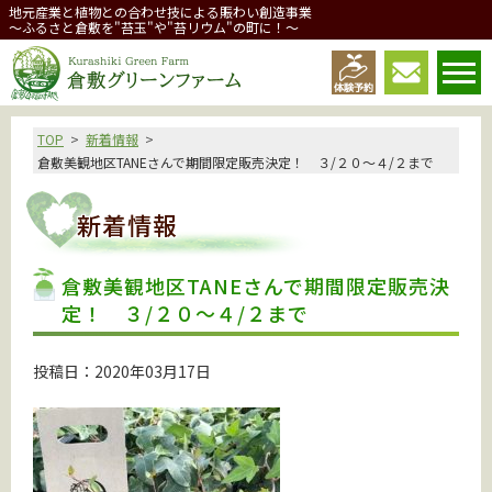
地元産業と植物との合わせ技による賑わい創造事業
～ふるさと倉敷を"苔玉"や"苔リウム"の町に！～
倉敷グリーンファーム
TOP
新着情報
倉敷美観地区TANEさんで期間限定販売決定！ ３/２０～４/２まで
新着情報
倉敷美観地区TANEさんで期間限定販売決
定！ ３/２０～４/２まで
投稿日：2020年03月17日