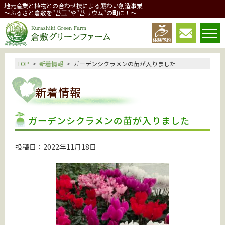
地元産業と植物との合わせ技による賑わい創造事業
～ふるさと倉敷を"苔玉"や"苔リウム"の町に！～
倉敷グリーンファーム
TOP
新着情報
ガーデンシクラメンの苗が入りました
新着情報
ガーデンシクラメンの苗が入りました
投稿日：2022年11月18日