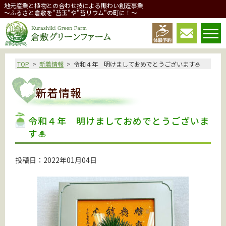
地元産業と植物との合わせ技による賑わい創造事業
～ふるさと倉敷を"苔玉"や"苔リウム"の町に！～
倉敷グリーンファーム
TOP
新着情報
令和４年 明けましておめでとうございます🎍
新着情報
令和４年 明けましておめでとうございま
す🎍
投稿日：2022年01月04日