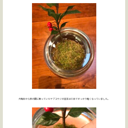
大晦日から床の間に飾っていたヤブコウジの苔玉は三日ですっかり軽くなっていました。