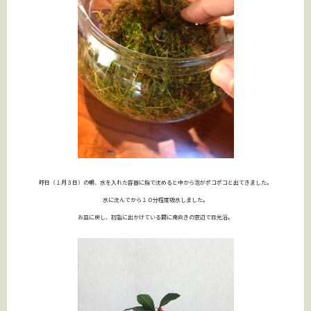
昨日（１月３日）の朝、水を入れた容器に指で沈めると中から泡がポコポコと出てきました。
水に沈んでから１０分程度吸水しました。
お皿に戻し、初詣に出かけている間に南向きの窓辺で日光浴。